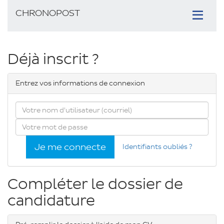
CHRONOPOST
Toggle
navigation
Formulaire
Déjà inscrit ?
de
Entrez vos informations de connexion
candidature
Courriel
Mot
de
passe
Je me connecte
Identifiants oubliés ?
Compléter le dossier de
candidature