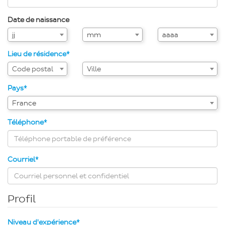
Date de naissance
Mois
Année
jj
mm
aaaa
de
de
naissance
naissance
Lieu de résidence*
Assistance
Ville
Code postal
Ville
de
saisie
Pays*
pour
France
la
ville
Téléphone*
via
code
postal
Courriel*
Profil
Niveau d'expérience*