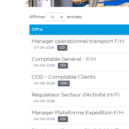
Liste
Afficher
entrées
des
Offre
offres
Manager opérationnel transport F/H
07-08-2026
CDI
Comptable Général - F/H
04-08-2026
CDI
CDD - Comptable Clients
04-08-2026
CDD
Régulateur Secteur d’Activité (H/F)
04-08-2026
Manager Plateforme Expédition F/H
04-08-2026
CDI